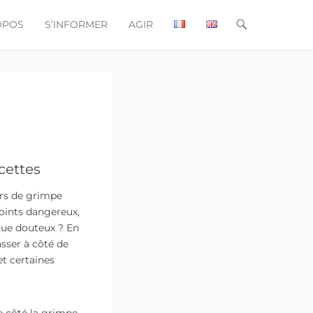
OPOS
S’INFORMER
AGIR
incipal
u contenu
acettes
urs de grimpe
points dangereux,
que douteux ? En
sser à côté de
t certaines
 côté la grimpe,