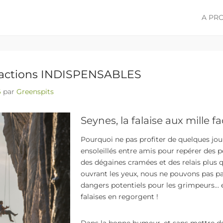
A PR
Menu pr
Aller a
s actions INDISPENSABLES
6
par
Greenspits
Seynes, la falaise aux mille f
Pourquoi ne pas profiter de quelques jo
ensoleillés entre amis pour repérer des 
des dégaines cramées et des relais plus 
ouvrant les yeux, nous ne pouvons pas pa
dangers potentiels pour les grimpeurs… e
falaises en regorgent !
Dans la bonne humeur, et sans mettre de