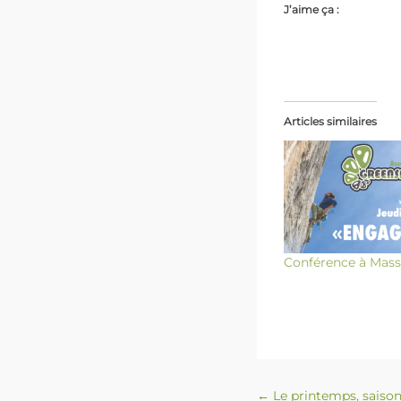
J’aime ça :
Articles similaires
Conférence à Mas
Navigation des articles
←
Le printemps, saison