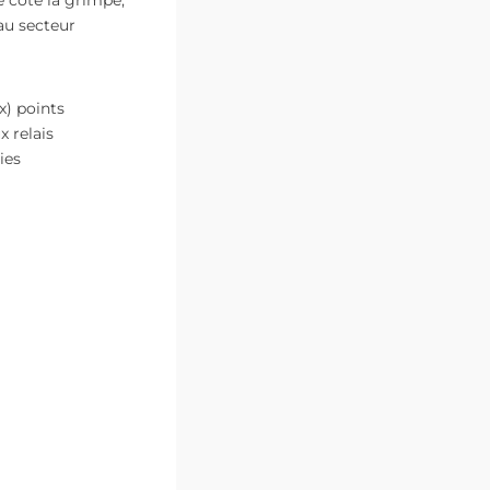
au secteur
) points
 relais
ies