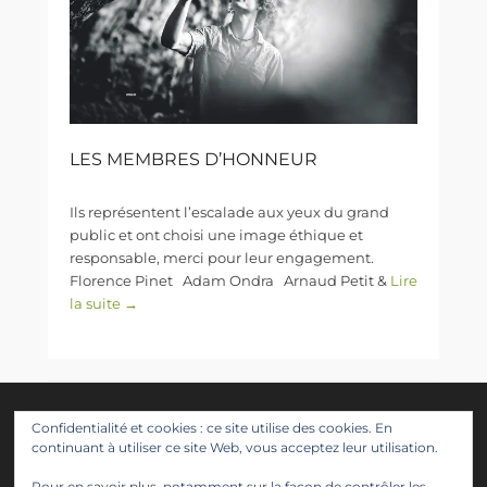
LES MEMBRES D’HONNEUR
Ils représentent l’escalade aux yeux du grand
public et ont choisi une image éthique et
responsable, merci pour leur engagement.
Florence Pinet Adam Ondra Arnaud Petit &
Lire
la suite →
Suivez nous
Confidentialité et cookies : ce site utilise des cookies. En
continuant à utiliser ce site Web, vous acceptez leur utilisation.
Facebook
Twitter
Instagram
LinkedIn
YouTube
Pour en savoir plus, notamment sur la façon de contrôler les