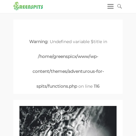
Warning
: Undefined variable $title in
/home/greenspicx/www/wp-
content/themes/adventurous-for-
spits/functions.php
on line
116