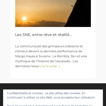
Les SNE, entre rêve et réalité…
La communauté des grimpeurs s’ébranle et
s’émeut devant la dernière performance de
Margo Hayes à Siurana : La Rambla, 9a+ et voie
mythique de l’histoire de l’escalade… Les
dernières news
Lire la suite →
Suivez nous
Confidentialité et cookies : ce site utilise des cookies. En
continuant à utiliser ce site Web, vous acceptez leur utilisation.
Facebook
Twitter
Instagram
LinkedIn
YouTube
Pour en savoir plus, notamment sur la façon de contrôler les