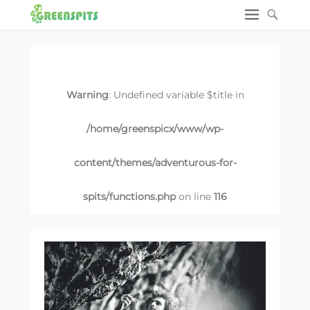
Warning
: Undefined variable $title in
/home/greenspicx/www/wp-
content/themes/adventurous-for-
spits/functions.php
on line
116