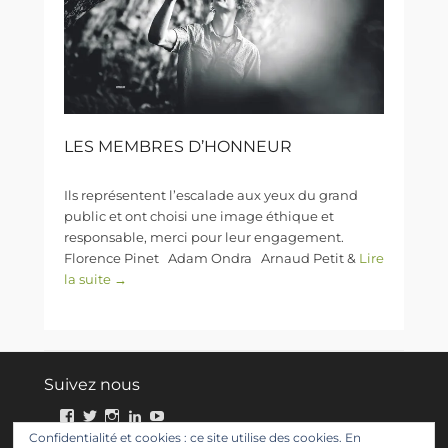
LES MEMBRES D’HONNEUR
Ils représentent l’escalade aux yeux du grand
public et ont choisi une image éthique et
responsable, merci pour leur engagement.
Florence Pinet Adam Ondra Arnaud Petit &
Lire
la suite →
Suivez nous
Facebook
Twitter
Instagram
LinkedIn
YouTube
Confidentialité et cookies : ce site utilise des cookies. En