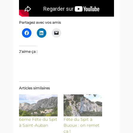
Partagez avec vos amis
J’aime ça :
Articles similaires
6ème Fête du Spit
Fête du Spit à
à Saint-Auban
Buoux : on remet
ça !