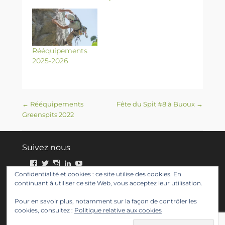
Rééquipements
2025-2026
Navigation des articles
←
Rééquipements
Fête du Spit #8 à Buoux
→
Greenspits 2022
Suivez nous
Facebook
Twitter
Instagram
LinkedIn
YouTube
Confidentialité et cookies : ce site utilise des cookies. En
continuant à utiliser ce site Web, vous acceptez leur utilisation.
Plus d’infos
Pour en savoir plus, notamment sur la façon de contrôler les
cookies, consultez :
Politique relative aux cookies
Notre mission
Contactez-nous