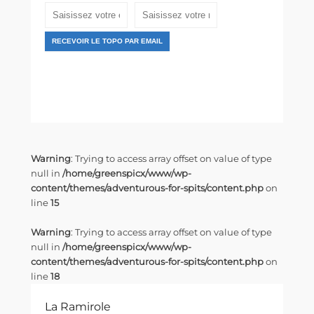
RECEVOIR LE TOPO PAR EMAIL
Warning
: Trying to access array offset on value of type
null in
/home/greenspicx/www/wp-
content/themes/adventurous-for-spits/content.php
on
line
15
Warning
: Trying to access array offset on value of type
null in
/home/greenspicx/www/wp-
content/themes/adventurous-for-spits/content.php
on
line
18
La Ramirole