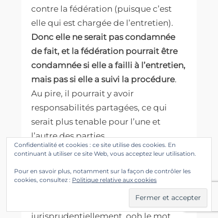
contre la fédération (puisque c’est
elle qui est chargée de l’entretien).
Donc elle ne serait pas condamnée
de fait, et la fédération pourrait être
condamnée si elle a failli à l’entretien,
mais pas si elle a suivi la procédure
.
Au pire, il pourrait y avoir
responsabilités partagées, ce qui
serait plus tenable pour l’une et
l’autre des parties.
Confidentialité et cookies : ce site utilise des cookies. En
continuant à utiliser ce site Web, vous acceptez leur utilisation.
Reste que certaines collectivités sont
Pour en savoir plus, notamment sur la façon de contrôler les
frileuses, pour ne pas dire congelées,
cookies, consultez :
Politique relative aux cookies
parce que les falaises, n’étant pas
reconnues officiellement (ni
jurisprudentiellement, ooh le mot