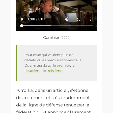
Combien ????
Pour ceux qui veulent plus de
détails,
cf.
les premiers tomes de la
Guerre des Sites :
le
premier
, le
deuxième
, le
troisième
.
2
P. Yolka, dans un article
, s’étonne
discrètement et très prudemment,
de la ligne de défense tenue par la
fédération… Et annonce clairement,