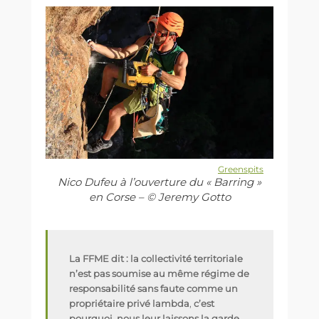
Greenspits
Nico Dufeu à l’ouverture du « Barring »
en Corse – © Jeremy Gotto
La FFME dit :
la collectivité territoriale
n’est pas soumise au même régime de
responsabilité
sans faute comme un
propriétaire privé lambda
,
c’est
pourquoi, nous leur laissons la garde